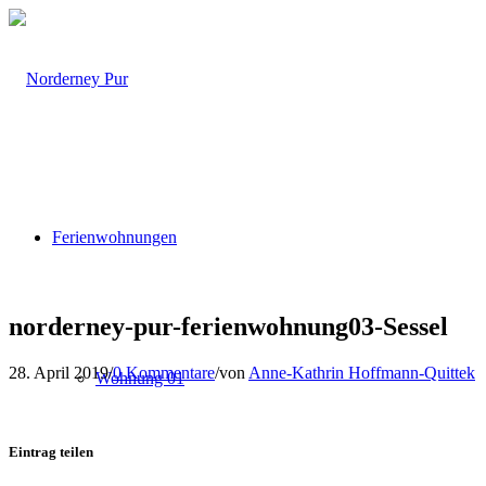
Ferienwohnungen
norderney-pur-ferienwohnung03-Sessel
28. April 2019
/
0 Kommentare
/
von
Anne-Kathrin Hoffmann-Quittek
Wohnung 01
Eintrag teilen