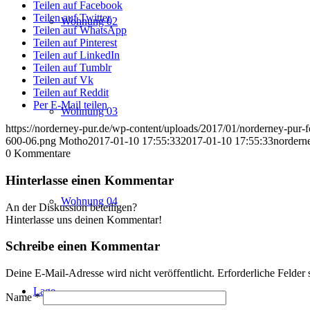
Teilen auf Facebook
Teilen auf Twitter
Wohnung 02
Teilen auf WhatsApp
Teilen auf Pinterest
Teilen auf LinkedIn
Teilen auf Tumblr
Teilen auf Vk
Teilen auf Reddit
Per E-Mail teilen
Wohnung 03
https://norderney-pur.de/wp-content/uploads/2017/01/norderney-pur-
600-06.png
Motho
2017-01-10 17:55:33
2017-01-10 17:55:33
nordern
0
Kommentare
Hinterlasse einen Kommentar
Wohnung 04
An der Diskussion beteiligen?
Hinterlasse uns deinen Kommentar!
Schreibe einen Kommentar
Deine E-Mail-Adresse wird nicht veröffentlicht.
Erforderliche Felder 
Lage
Name
*