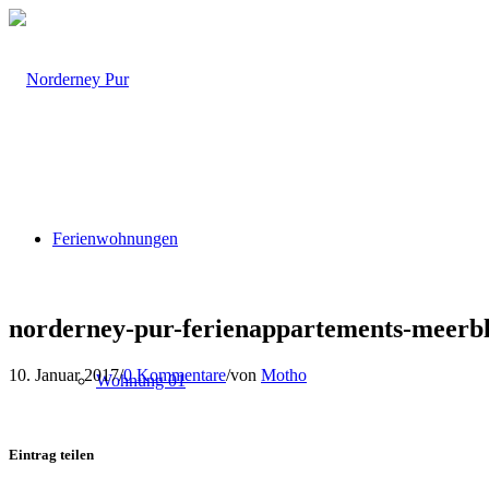
Ferienwohnungen
norderney-pur-ferienappartements-meerbl
10. Januar 2017
/
0 Kommentare
/
von
Motho
Wohnung 01
Eintrag teilen