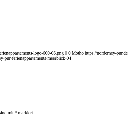
ferienappartements-logo-600-06.png
0
0
Motho
https://norderney-pur.d
ey-pur-ferienappartements-meerblick-04
sind mit
*
markiert