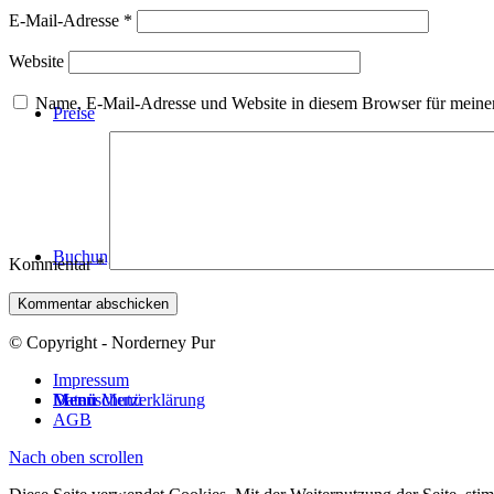
E-Mail-Adresse
*
Website
Name, E-Mail-Adresse und Website in diesem Browser für meine
Preise
Buchung
Kommentar
*
© Copyright - Norderney Pur
Impressum
Menü
Menü
Datenschutzerklärung
AGB
Nach oben scrollen