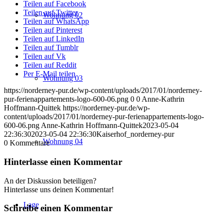
Teilen auf Facebook
Teilen auf Twitter
Wohnung 02
Teilen auf WhatsApp
Teilen auf Pinterest
Teilen auf LinkedIn
Teilen auf Tumblr
Teilen auf Vk
Teilen auf Reddit
Per E-Mail teilen
Wohnung 03
https://norderney-pur.de/wp-content/uploads/2017/01/norderney-
pur-ferienappartements-logo-600-06.png
0
0
Anne-Kathrin
Hoffmann-Quittek
https://norderney-pur.de/wp-
content/uploads/2017/01/norderney-pur-ferienappartements-logo-
600-06.png
Anne-Kathrin Hoffmann-Quittek
2023-05-04
22:36:30
2023-05-04 22:36:30
Kaiserhof_norderney-pur
Wohnung 04
0
Kommentare
Hinterlasse einen Kommentar
An der Diskussion beteiligen?
Hinterlasse uns deinen Kommentar!
Lage
Schreibe einen Kommentar