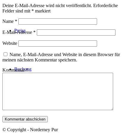
Deine E-Mail-Adresse wird nicht veröffentlicht.
Erforderliche
Felder sind mit
*
markiert
Name
*
Preise
E-Mail-Adresse
*
Website
Name, E-Mail-Adresse und Website in diesem Browser für
meinen nächsten Kommentar speichern.
Buchung
Kommentar
*
Menü
Menü
© Copyright - Norderney Pur