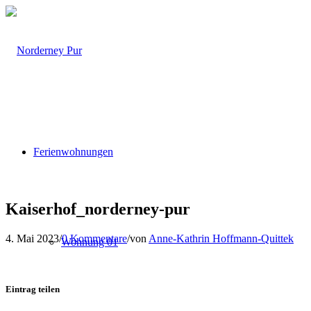
Ferienwohnungen
Kaiserhof_norderney-pur
4. Mai 2023
/
0 Kommentare
/
von
Anne-Kathrin Hoffmann-Quittek
Wohnung 01
Eintrag teilen